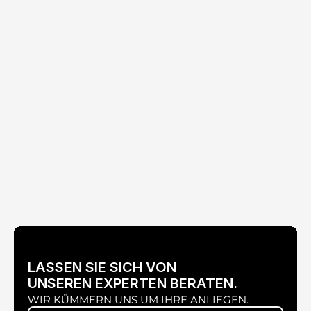
UNIVERSAL SMARTPHONE-ADAPTER
LASSEN SIE SICH VON
UNSEREN EXPERTEN BERATEN.
VARIO OBJEKTIV 200–400MM
WIR KÜMMERN UNS UM IHRE ANLIEGEN.