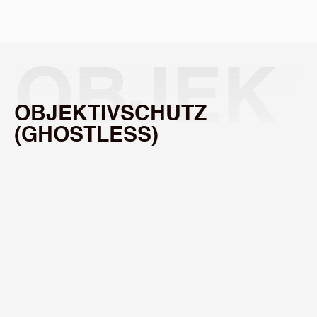
Select Language
OBJEK
OBJEKTIVSCHUTZ 
(GHOSTLESS)
TIVSCH
ZUR NACHTRÄGLICHEN ADAPTATION
UTZ 
Das Frontglas von hochwertigen Objektiven ist 
nicht ganz billig. Ein aufgeschraubter 
Objektivschutz schützt das Glas nicht nur vor 
Stößen und Kratzern, sondern auch vor 
Umwelteinflüssen sowie vor Berührungs- und 