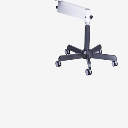
PRODUKTE
ANWENDUNGSBEREICHE
SERVICE
MESSEN & EVENTS
UNTERNEHMEN
W
e
n
n
D
o
k
u
m
e
n
t
a
t
i
o
n
k
e
i
n
e
O
p
t
i
o
n
,
s
o
n
d
e
r
n
S
t
a
n
d
a
r
d
i
s
t
,
b
r
a
u
c
h
t
e
s
e
i
n
S
y
s
t
e
m
,
d
a
s
v
o
n
G
r
u
n
d
a
u
f
d
a
f
ü
r
e
n
t
w
i
c
k
e
l
t
w
u
r
d
e
.
D
a
s
V
i
C
o
S
H
D
v
e
r
e
i
n
t
F
u
l
l
-
H
D
V
i
d
e
o
k
a
m
e
r
a
u
n
d
L
E
D
-
B
e
l
e
u
c
h
t
u
n
g
z
u
e
i
n
e
m
k
o
m
p
a
k
t
e
n
E
c
h
t
z
e
i
t
-
V
i
d
e
o
g
e
r
ä
t
l
i
e
f
e
r
n
b
r
i
l
l
a
n
t
e
B
i
l
d
e
r
i
n
h
ö
c
h
s
t
e
r
A
u
f
l
ö
s
u
n
g
f
ü
r