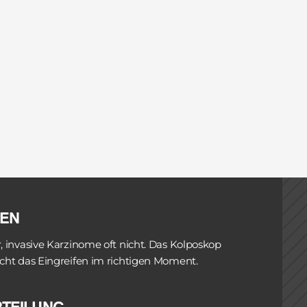
FRÜHWARNSYSTEM
as bloße Auge nicht erkennen kann. Präinvasive Verände
uster: atypische Gefäße, Mosaik, Punktierung, essigweiße
orstufe tendiert.
teilung eine entscheidende Rolle. Er verstärkt den Kont
e Gefäße zeigen ein regelmäßiges Muster, atypische Gef
. Diese Unterscheidung kann lebensrettend sein.
 Standard in der Kolposkopie. Sie führt zu einer revers
ße Areale sichtbar. Unter dem Kolposkop wird die Gren
BEN
h das binokulare System ermöglicht die Beurteilung vo
invasive Karzinome oft nicht. Das Kolposkop 
den sich von exophytischen Tumoren, die Tiefe einer Er
ht das Eingreifen im richtigen Moment. 
apieplanung unverzichtbar.