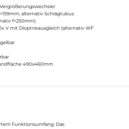
h Vergrößerungswechsler
=159mm, alternativ Schrägtubus
rnativ f=250mm)
x V mit Dioptrieausgleich (alternativ WF 
egelbar
erbar
 Grundfläche 490x460mm
rtem Funktionsumfang. Das 