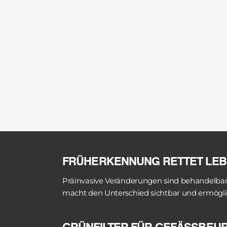
DAS KOLPOSKOP ALS 
Die Kolposkopie macht sichtbar, was d
unter Vergrößerung charakteristische M
eine Läsion harmlos ist oder zur Krebsv
Der Grünfilter spielt bei der Gefäßbeur
Architektur deutlich sichtbar. Normal
korkenzieherartig oder abrupt endend
Die Anwendung von Essigsäure (3-5%) ist
macht dysplastische Bereiche als wei
Epithel deutlich erkennbar.
FRÜHERKENNUNG RETTET LE
Die dreidimensionale Darstellung durc
Präinvasive Veränderungen sind behandelbar, 
Erhebungen. Flache Läsionen unterschei
macht den Unterschied sichtbar und ermöglic
räumliche Information ist für die Ther