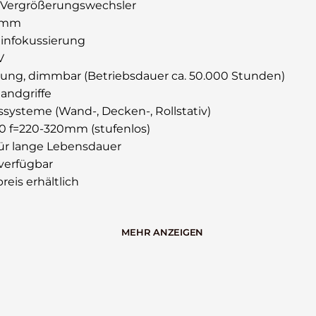
 Vergrößerungswechsler
82mm
infokussierung
V
tung, dimmbar (Betriebsdauer ca. 50.000 Stunden)
andgriffe
systeme (Wand-, Decken-, Rollstativ)
100 f=220-320mm (stufenlos)
für lange Lebensdauer
verfügbar
eis erhältlich
MEHR ANZEIGEN