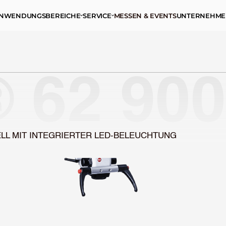
NWENDUNGSBEREICHE
SERVICE
MESSEN & EVENTS
UNTERNEHM
 62 900
LL MIT INTEGRIERTER LED-BELEUCHTUNG
e
l
l
f
ü
r
d
i
e
e
n
d
e
s
P
r
i
c
h
a
u
f
u
n
g
I
h
r
e
r
e
w
ä
h
r
t
e
r