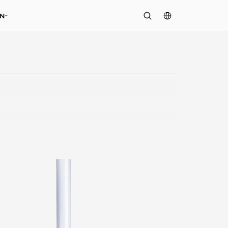
Select Language
EN