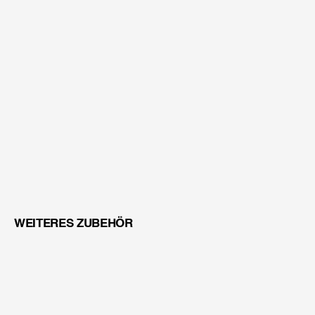
STRAHLENTEILER MIT ENDOSKOPADAPTER 
WEITERES ZUBEHÖR
VARIO OBJEKTIV 200–400MM