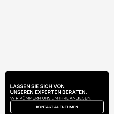
UNIVERSAL SMARTPHONE-ADAPTER
LASSEN SIE SICH VON
UNSEREN EXPERTEN BERATEN.
XENONLUX 180 WATT
WIR KÜMMERN UNS UM IHRE ANLIEGEN.
KONTAKT AUFNEHMEN