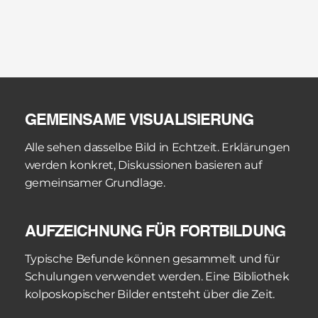
gesammelt und für Fortbildungen verwendet 
werden. Die Diskussion im Kollegenkreis wird 
konkret, wenn ein Bild die Grundlage bildet.
Die Zweitmeinung bei schwierigen Fällen wird 
durch die Dokumentation wesentlich erleichtert. 
Die Aufnahmen können per E-Mail an einen 
GEMEINSAME VISUALISIERUNG
Experten geschickt werden, ohne dass die 
Patientin erneut untersucht werden muss. Die 
Alle sehen dasselbe Bild in Echtzeit. Erklärungen 
Beratung erfolgt auf Basis des gleichen Bildes, das 
werden konkret, Diskussionen basieren auf 
auch die behandelnde Ärztin gesehen hat.
gemeinsamer Grundlage. 
AUFZEICHNUNG FÜR FORTBILDUNG
Typische Befunde können gesammelt und für 
Schulungen verwendet werden. Eine Bibliothek 
kolposkopischer Bilder entsteht über die Zeit. 