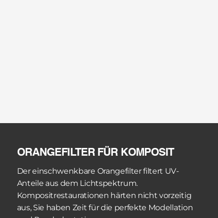
Der Orangefilter spielt bei Kompositarbeiten eine 
besondere Rolle. Er filtert UV-Anteile aus dem 
Beleuchtungsspektrum und verhindert so die 
vorzeitige Aushärtung des Materials. Das gibt Zeit 
für die perfekte Modellation, ohne dass das 
Komposit unter der Hand zu polymerisieren 
beginnt.
Bei der Einprobe von Inlays, Onlays oder Veneers 
zeigt die Vergrößerung den Randspalt in seiner 
ganzen Wahrheit. Ist die Passung akzeptabel? 
Muss nachgearbeitet werden? Das Mikroskop 
beantwortet diese Fragen objektiv und verhindert 
ORANGEFILTER FÜR KOMPOSIT
Kompromisse zu Lasten der Qualität.
Der einschwenkbare Orangefilter filtert UV-
Anteile aus dem Lichtspektrum. 
Kompositrestaurationen härten nicht vorzeitig 
aus, Sie haben Zeit für die perfekte Modellation 